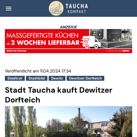
menu
Stadt Taucha kau
Veröffentlicht am 11.04.2024 17:34
Stadtrat
Stadtbild
Dewitz
Dewitzer Dorfteich
Stadt Taucha kauft Dewitzer
Dorfteich