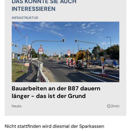
DAS KÖNNTE SIE AUCH
INTERESSIEREN
INFRASTRUKTUR
Bauarbeiten an der B87 dauern
länger - das ist der Grund
heute
2min
query_builder
Nicht stattfinden wird diesmal der Sparkassen