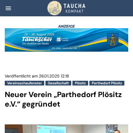
menu
Neuer Verein „Pa
Veröffentlicht am 26.01.2025 12:18
Vereinsschaufenster
Gesellschaft
Plösitz
Parthedorf Plösitz
Neuer Verein „Parthedorf Plösitz
e.V.“ gegründet