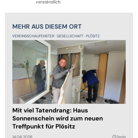
verständlich.
MEHR AUS DIESEM ORT
VEREINSSCHAUFENSTER
GESELLSCHAFT
PLÖSITZ
Mit viel Tatendrang: Haus
Sonnenschein wird zum neuen
Treffpunkt für Plösitz
14.04.2026
3min
query_builder