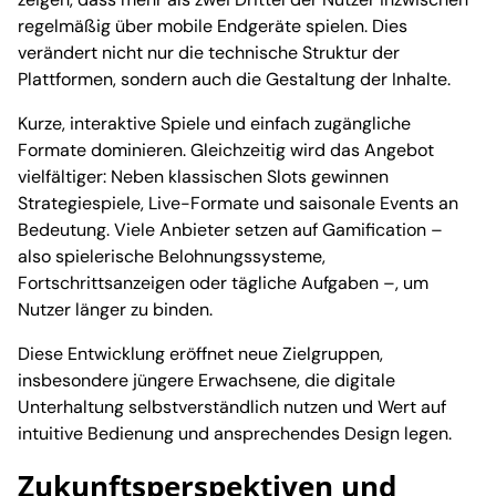
regelmäßig über mobile Endgeräte spielen. Dies
verändert nicht nur die technische Struktur der
Plattformen, sondern auch die Gestaltung der Inhalte.
Kurze, interaktive Spiele und einfach zugängliche
Formate dominieren. Gleichzeitig wird das Angebot
vielfältiger: Neben klassischen Slots gewinnen
Strategiespiele, Live-Formate und saisonale Events an
Bedeutung. Viele Anbieter setzen auf Gamification –
also spielerische Belohnungssysteme,
Fortschrittsanzeigen oder tägliche Aufgaben –, um
Nutzer länger zu binden.
Diese Entwicklung eröffnet neue Zielgruppen,
insbesondere jüngere Erwachsene, die digitale
Unterhaltung selbstverständlich nutzen und Wert auf
intuitive Bedienung und ansprechendes Design legen.
Zukunftsperspektiven und