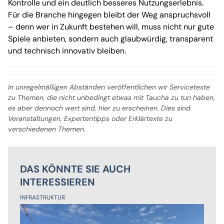
Kontrolle und ein deutlich besseres Nutzungserlebnis.
Für die Branche hingegen bleibt der Weg anspruchsvoll
– denn wer in Zukunft bestehen will, muss nicht nur gute
Spiele anbieten, sondern auch glaubwürdig, transparent
und technisch innovativ bleiben.
In unregelmäßigen Abständen veröffentlichen wir Servicetexte
zu Themen, die nicht unbedingt etwas mit Taucha zu tun haben,
es aber dennoch wert sind, hier zu erscheinen. Dies sind
Veranstaltungen, Expertentipps oder Erklärtexte zu
verschiedenen Themen.
DAS KÖNNTE SIE AUCH
INTERESSIEREN
INFRASTRUKTUR