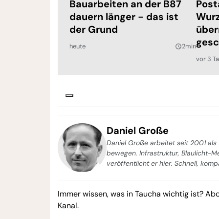
Bauarbeiten an der B87
Post
dauern länger - das ist
Wurz
der Grund
über
gesc
heute
2min
query_builder
vor 3 T
Daniel Große
Daniel Große arbeitet seit 2001 als 
bewegen. Infrastruktur, Blaulicht-
veröffentlicht er hier. Schnell, kom
Immer wissen, was in Taucha wichtig ist? Ab
Kanal
.