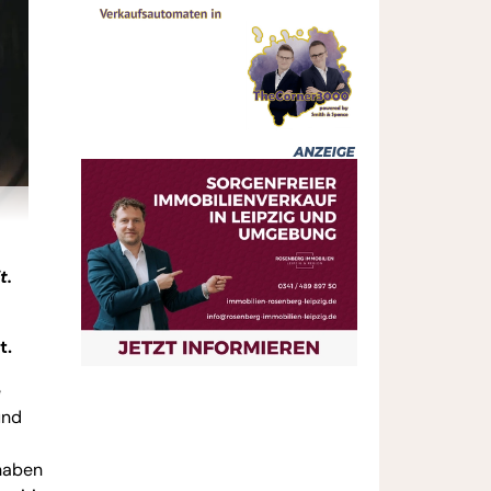
t.
t.
e
und
 haben