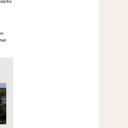
ositiv
en
iner