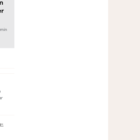
in
er
min
n
hr
m-