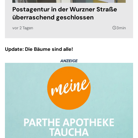
Postagentur in der Wurzner Straße
überraschend geschlossen
vor 2 Tagen
3min
query_builder
Update: Die Bäume sind alle!