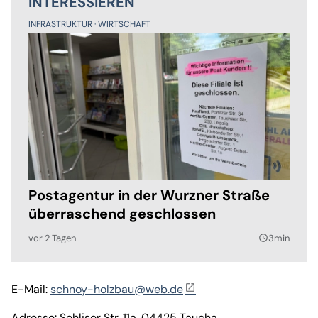
INTERESSIEREN
INFRASTRUKTUR
WIRTSCHAFT
Postagentur in der Wurzner Straße
überraschend geschlossen
vor 2 Tagen
3min
query_builder
E-Mail:
schnoy-holzbau@web.de
Adresse: Sehliser Str. 11a, 04425 Taucha