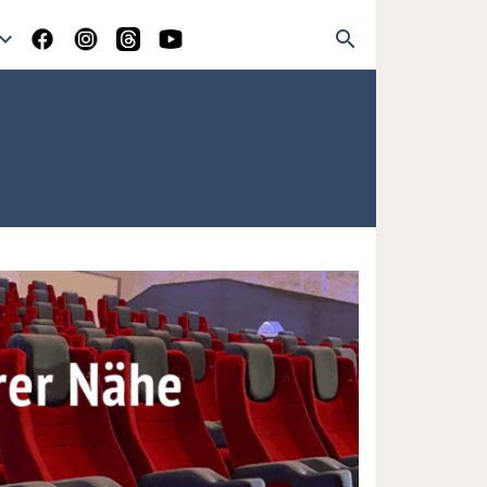
and_more
search
nter der Jubischhalle: 