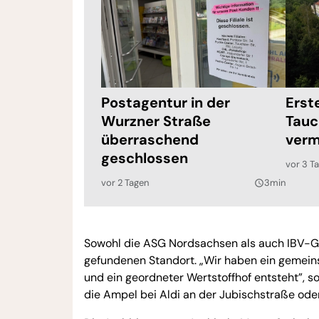
Postagentur in der
Erst
Wurzner Straße
Tauc
überraschend
verm
geschlossen
vor 3 T
vor 2 Tagen
3min
query_builder
Sowohl die ASG Nordsachsen als auch IBV-G
gefundenen Standort. „Wir haben ein gemeins
und ein geordneter Wertstoffhof entsteht”, s
die Ampel bei Aldi an der Jubischstraße oder