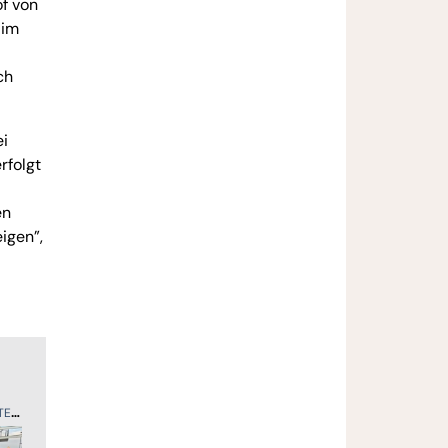
of von
 im
ch
ei
rfolgt
en
igen”,
ER
SPORT