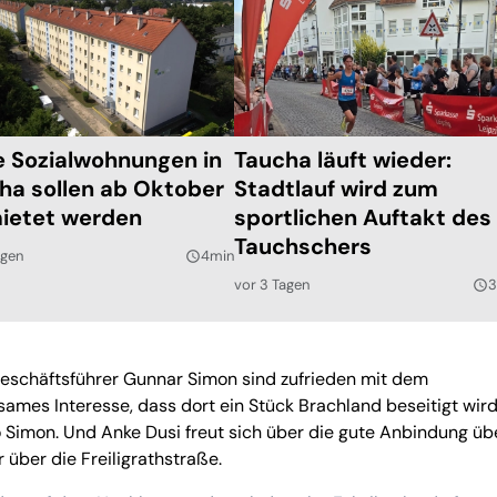
e Sozialwohnungen in
Taucha läuft wieder:
ha sollen ab Oktober
Stadtlauf wird zum
ietet werden
sportlichen Auftakt des
Tauchschers
agen
4min
query_builder
vor 3 Tagen
3
query_builder
eschäftsführer Gunnar Simon sind zufrieden mit dem
ames Interesse, dass dort ein Stück Brachland beseitigt wir
o Simon. Und Anke Dusi freut sich über die gute Anbindung üb
 über die Freiligrathstraße.