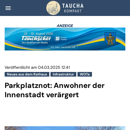
menu
Parkplatznot: An
Veröffentlicht am 04.03.2025 12:41
Neues aus dem Rathaus
Infrastruktur
WOTa
Parkplatznot: Anwohner der
Innenstadt verärgert