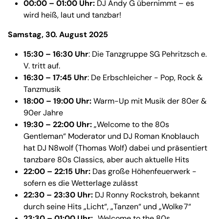
00:00 – 01:00 Uhr:
DJ Andy G übernimmt – es
wird heiß, laut und tanzbar!
Samstag, 30. August 2025
15:30 – 16:30 Uhr
: Die Tanzgruppe SG Pehritzsch e.
V. tritt auf.
16:30 – 17:45 Uhr
: De Erbschleicher - Pop, Rock &
Tanzmusik
18:00 – 19:00 Uhr:
Warm-Up mit Musik der 80er &
90er Jahre
19:30 – 22:00 Uhr:
„Welcome to the 80s
Gentleman“ Moderator und DJ Roman Knoblauch
hat DJ N8wolf (Thomas Wolf) dabei und präsentiert
tanzbare 80s Classics, aber auch aktuelle Hits
22:00 – 22:15 Uhr:
Das große Höhenfeuerwerk -
sofern es die Wetterlage zulässt
22:30 – 23:30 Uhr:
DJ Ronny Rockstroh, bekannt
durch seine Hits „Licht“, „Tanzen“ und „Wolke 7“
23:30 – 01:00 Uhr:
„Welcome to the 80s