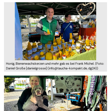
Honig, Bienenwachskerzen und mehr gab es bei Frank Michel. (Foto:
Daniel Große [danielgrosse] (info@taucha-kompakt.de, dg24))