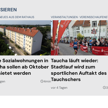
SSIEREN
NEUES AUS DEM RATHAUS
VERANSTALTUNGEN
VEREINSSCHAUFENST
e Sozialwohnungen in
Taucha läuft wieder:
ha sollen ab Oktober
Stadtlauf wird zum
ietet werden
sportlichen Auftakt des
Tauchschers
agen
4min
query_builder
vor 4 Tagen
3
query_builder