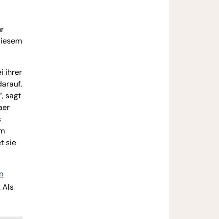
hr
diesem
 ihrer
darauf.
, sagt
aer
s
um
t sie
n
 Als