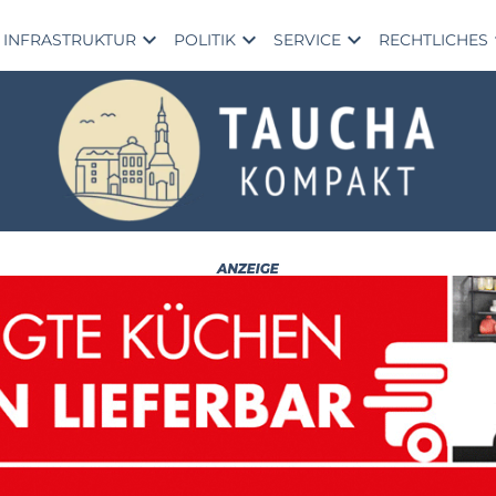
expand_more
expand_more
expand_more
exp
INFRASTRUKTUR
POLITIK
SERVICE
RECHTLICHES
Ta