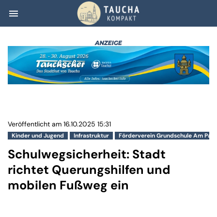
menu
Schulwegsicherhe
Veröffentlicht am 16.10.2025 15:31
Kinder und Jugend
Infrastruktur
Förderverein Grundschule Am Park
Schulwegsicherheit: Stadt
richtet Querungshilfen und
mobilen Fußweg ein