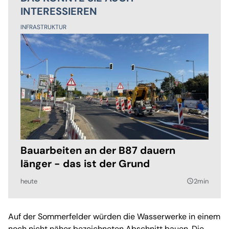
INTERESSIEREN
INFRASTRUKTUR
Bauarbeiten an der B87 dauern
länger - das ist der Grund
heute
2min
query_builder
Auf der Sommerfelder würden die Wasserwerke in einem
noch nicht näher bezeichneten Abschnitt bauen. Die