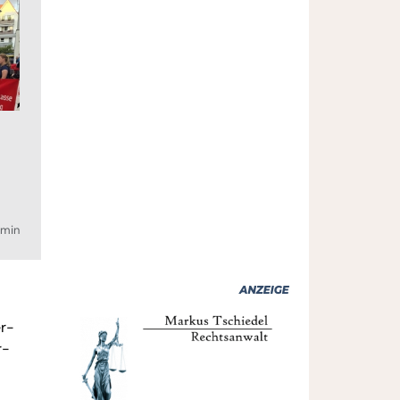
min
er-
r-