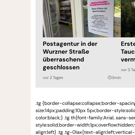
Postagentur in der
Erst
Wurzner Straße
Tauc
überraschend
verm
geschlossen
vor 3 T
vor 2 Tagen
3min
query_builder
.tg {border-collapse:collapse;border-spacing:
size:14px;padding:10px 5px;border-style:sol
color:black;} .tg th{font-family:Arial, sans-
style:solid;border-width:1px;overflow:hidden
align:left} .tg .tg-0lax{text-align:left;vertical