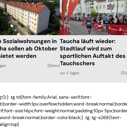
e Sozialwohnungen in
Taucha läuft wieder:
ha sollen ab Oktober
Stadtlauf wird zum
ietet werden
sportlichen Auftakt des
Tauchschers
agen
4min
query_builder
vor 3 Tagen
3
query_builder
0;} .tg td{font-family:Arial, sans-serif;font-
id;border-width:1px;overflow:hidden;word-break:normal;bord
serif;font-size:14px;font-weight:normal;padding:10px 5px;borde
;word-break:normal;border-color:black;} .tg .tg-s268{text-
-align:top}