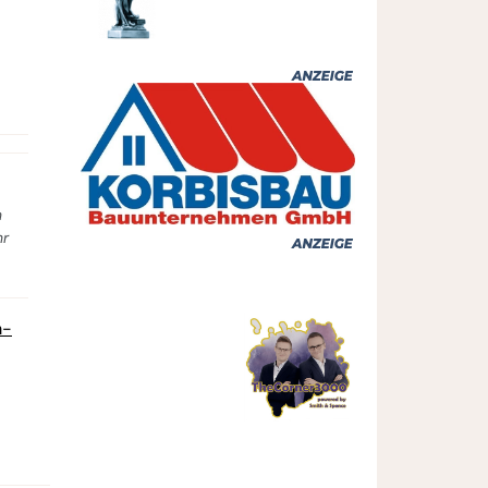
n
hr
m-