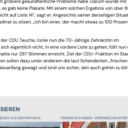
ich größere gesundheitliche Probleme habe. Darum wurde mit
es gab keine Plakate. Mit einem solchen Ergebnis von über 
ht auf Liste 14”, sagt er. Angesichts seiner derzeitigen Situa
adtrat zu sitzen. „Ich bin einer, der macht etwas zu 100 Prozen
e der CDU Taucha, rücke nun die 70-Jährige Zahnärztin im
sich eigentlich nicht, in eine vordere Liste zu gehen, füllt nun
hatte nur 297 Stimmen erreicht. Ziel der CDU-Fraktion im Sta
ragen sollen dazu unter anderem die laut Schenderlein „frischen
 Neuanfang gewagt und sind uns sicher, den auch gehen zu kö
SSIEREN
NEUES AUS DEM RATHAUS
VERANSTALTUNGEN
VEREINSSCHAUFENST