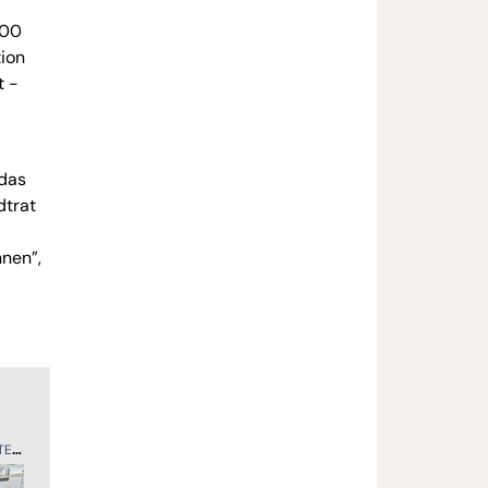
800
tion
t -
 das
dtrat
nnen”,
ER
SPORT