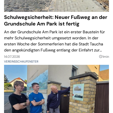
Schulwegsicherheit: Neuer Fußweg an der
Grundschule Am Park ist fertig
An der Grundschule Am Park ist ein erster Baustein für
mehr Schulwegsicherheit umgesetzt worden. In der
ersten Woche der Sommerferien hat die Stadt Taucha
den angekündigten Fußweg entlang der Einfahrt zur
Festwiese baulich hergestellt. Ein Bordstein trennt den
14.07.2026
1min
query_builder
Gehweg nun von der Fahrbahn, zugleich wurde die
VEREINSSCHAUFENSTER
Einfahrt verengt.