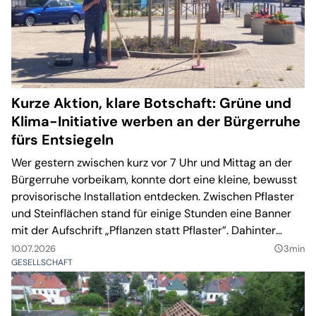
Kurze Aktion, klare Botschaft: Grüne und
Klima-Initiative werben an der Bürgerruhe
fürs Entsiegeln
Wer gestern zwischen kurz vor 7 Uhr und Mittag an der
Bürgerruhe vorbeikam, konnte dort eine kleine, bewusst
provisorische Installation entdecken. Zwischen Pflaster
und Steinflächen stand für einige Stunden eine Banner
mit der Aufschrift „Pflanzen statt Pflaster”. Dahinter
steckte eine gemeinsame Aktion der Klima-Initiative
10.07.2026
3min
query_builder
Taucha und von Bündnis 90/Die Grünen Taucha.
GESELLSCHAFT