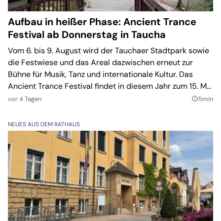
Aufbau in heißer Phase: Ancient Trance
Festival ab Donnerstag in Taucha
Vom 6. bis 9. August wird der Tauchaer Stadtpark sowie
die Festwiese und das Areal dazwischen erneut zur
Bühne für Musik, Tanz und internationale Kultur. Das
Ancient Trance Festival findet in diesem Jahr zum 15. Mal
statt und setzt einen besonderen Schwerpunkt auf
vor 4 Tagen
5min
query_builder
Künstler und Klangwelten aus Afrika.
NEUES AUS DEM RATHAUS