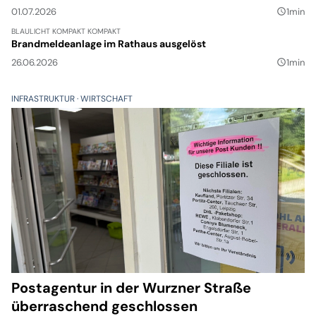
01.07.2026
1min
query_builder
BLAULICHT KOMPAKT
KOMPAKT
Brandmeldeanlage im Rathaus ausgelöst
26.06.2026
1min
query_builder
INFRASTRUKTUR
WIRTSCHAFT
Postagentur in der Wurzner Straße
überraschend geschlossen