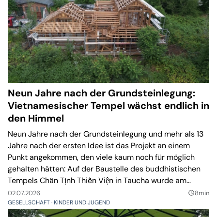
Neun Jahre nach der Grundsteinlegung:
Vietnamesischer Tempel wächst endlich in
den Himmel
Neun Jahre nach der Grundsteinlegung und mehr als 13
Jahre nach der ersten Idee ist das Projekt an einem
Punkt angekommen, den viele kaum noch für möglich
gehalten hätten: Auf der Baustelle des buddhistischen
Tempels Chân Tịnh Thiền Viện in Taucha wurde am
Freitag Richtfest gefeiert.
02.07.2026
8min
query_builder
GESELLSCHAFT
KINDER UND JUGEND