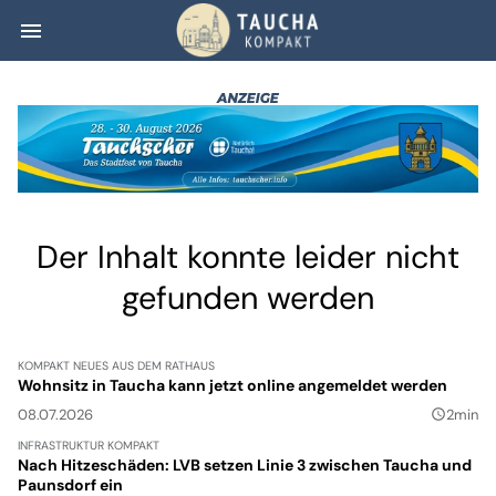
menu
Unser Taucha. Un
Der Inhalt konnte leider nicht
gefunden werden
KOMPAKT
NEUES AUS DEM RATHAUS
Wohnsitz in Taucha kann jetzt online angemeldet werden
08.07.2026
2min
query_builder
INFRASTRUKTUR
KOMPAKT
Nach Hitzeschäden: LVB setzen Linie 3 zwischen Taucha und
Paunsdorf ein