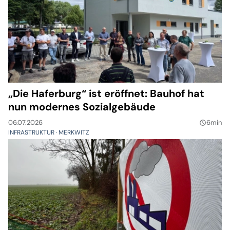
„Die Haferburg“ ist eröffnet: Bauhof hat
nun modernes Sozialgebäude
06.07.2026
6min
query_builder
INFRASTRUKTUR
MERKWITZ