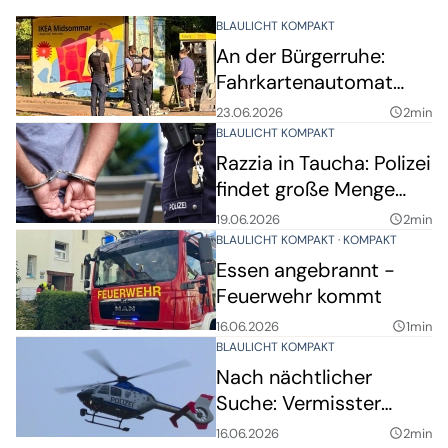
BLAULICHT KOMPAKT
An der Bürgerruhe:
Fahrkartenautomat
gesprengt
23.06.2026
2min
query_builder
BLAULICHT KOMPAKT
Razzia in Taucha: Polizei
findet große Menge
Drogen und Waffen -
19.06.2026
2min
query_builder
Festnahme
BLAULICHT KOMPAKT
KOMPAKT
Essen angebrannt -
Feuerwehr kommt
16.06.2026
1min
query_builder
BLAULICHT KOMPAKT
Nach nächtlicher
Suche: Vermisster
Mann in Taucha
16.06.2026
2min
query_builder