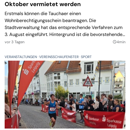
Oktober vermietet werden
Erstmals können die Tauchaer einen
Wohnberechtigungsschein beantragen. Die
Stadtverwaltung hat das entsprechende Verfahren zum
3. August eingeführt. Hintergrund ist die bevorstehende
Fertigstellung der ersten öffentlich geförderten
vor 3 Tagen
4min
query_builder
Wohnungen in der Thomas-Mann-Straße.
VERANSTALTUNGEN
VEREINSSCHAUFENSTER
SPORT