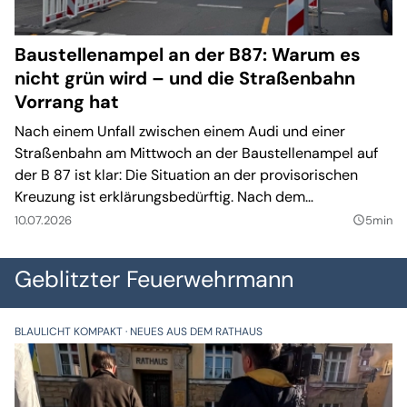
Baustellenampel an der B87: Warum es
nicht grün wird – und die Straßenbahn
Vorrang hat
Nach einem Unfall zwischen einem Audi und einer
Straßenbahn am Mittwoch an der Baustellenampel auf
der B 87 ist klar: Die Situation an der provisorischen
Kreuzung ist erklärungsbedürftig. Nach dem
Zusammenstoß wurde nun bereits nachgebessert.
10.07.2026
5min
query_builder
Geblitzter Feuerwehrmann
BLAULICHT KOMPAKT
NEUES AUS DEM RATHAUS
BL