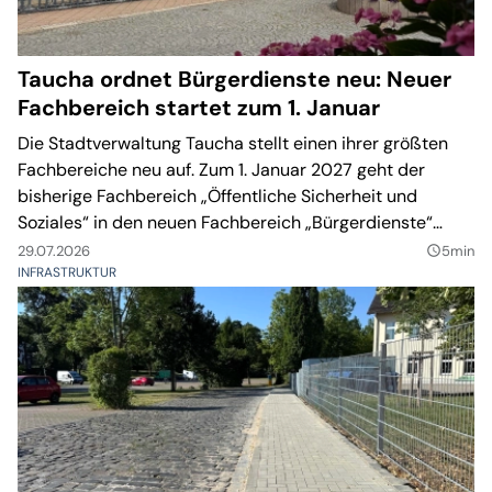
Taucha ordnet Bürgerdienste neu: Neuer
Fachbereich startet zum 1. Januar
Die Stadtverwaltung Taucha stellt einen ihrer größten
Fachbereiche neu auf. Zum 1. Januar 2027 geht der
bisherige Fachbereich „Öffentliche Sicherheit und
Soziales“ in den neuen Fachbereich „Bürgerdienste“
über. Die Leitung soll ebenfalls zum Jahresbeginn neu
29.07.2026
5min
query_builder
besetzt werden.
INFRASTRUKTUR