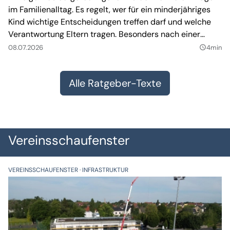
im Familienalltag. Es regelt, wer für ein minderjähriges
Kind wichtige Entscheidungen treffen darf und welche
Verantwortung Eltern tragen. Besonders nach einer
Trennung kann es dabei zu Unsicherheiten kommen.
08.07.2026
4min
query_builder
Alle Ratgeber-Texte
Vereinsschaufenster
VEREINSSCHAUFENSTER
INFRASTRUKTUR