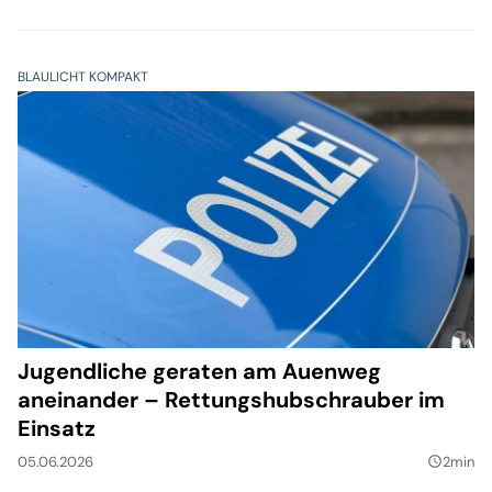
gefunden
BLAULICHT KOMPAKT
Jugendliche geraten am Auenweg
aneinander – Rettungshubschrauber im
Einsatz
05.06.2026
2min
query_builder