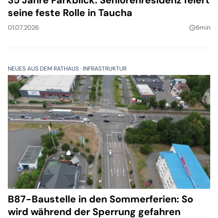
35 Jahre Parkblick: Seniorenresidenz feiert
seine feste Rolle in Taucha
01.07.2026
6min
query_builder
NEUES AUS DEM RATHAUS
INFRASTRUKTUR
B87-Baustelle in den Sommerferien: So
wird während der Sperrung gefahren