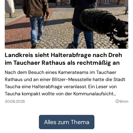
Landkreis sieht Halterabfrage nach Dreh
U
im Tauchaer Rathaus als rechtmäßig an
A
Nach dem Besuch eines Kamerateams im Tauchaer
M
Rathaus und an einer Blitzer-Messstelle hatte die Stadt
Ra
Taucha eine Halterabfrage veranlasst. Ein Leser von
ei
Taucha kompakt wollte von der Kommunalaufsicht
de
wissen, ob das rechtsaufsichtlich zu beanstanden ist.
St
30.06.2026
9min
09
query_builder
Der Landkreis sagt nun: nein. Die Begründung ist
h
juristisch umfangreich – und lässt dennoch Fragen offen.
Alles zum Thema