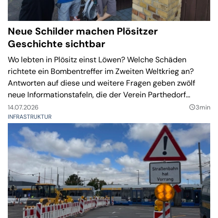
Neue Schilder machen Plösitzer
Geschichte sichtbar
Wo lebten in Plösitz einst Löwen? Welche Schäden
richtete ein Bombentreffer im Zweiten Weltkrieg an?
Antworten auf diese und weitere Fragen geben zwölf
neue Informationstafeln, die der Verein Parthedorf
Plösitz an historischen Orten im Tauchaer Ortsteil
14.07.2026
3min
query_builder
anbringen lässt.
INFRASTRUKTUR