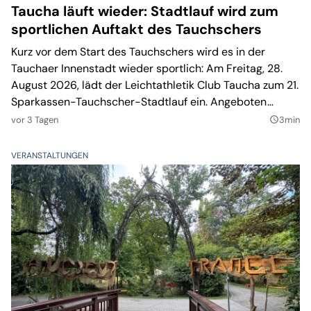
Taucha läuft wieder: Stadtlauf wird zum
sportlichen Auftakt des Tauchschers
Kurz vor dem Start des Tauchschers wird es in der
Tauchaer Innenstadt wieder sportlich: Am Freitag, 28.
August 2026, lädt der Leichtathletik Club Taucha zum 21.
Sparkassen-Tauchscher-Stadtlauf ein. Angeboten
werden Strecken für Kinder, Hobbyläufer, Walker und
vor 3 Tagen
3min
query_builder
ambitionierte Athleten. Im Hauptlauf werden zugleich die
sächsischen Landesmeister über zehn Kilometer
VERANSTALTUNGEN
ermittelt.